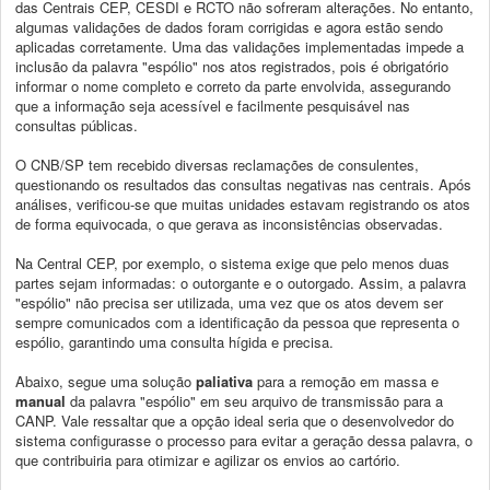
das Centrais CEP, CESDI e RCTO não sofreram alterações. No entanto,
algumas validações de dados foram corrigidas e agora estão sendo
aplicadas corretamente. Uma das validações implementadas impede a
inclusão da palavra "espólio" nos atos registrados, pois é obrigatório
informar o nome completo e correto da parte envolvida, assegurando
que a informação seja acessível e facilmente pesquisável nas
consultas públicas.
O CNB/SP tem recebido diversas reclamações de consulentes,
questionando os resultados das consultas negativas nas centrais. Após
análises, verificou-se que muitas unidades estavam registrando os atos
de forma equivocada, o que gerava as inconsistências observadas.
Na Central CEP, por exemplo, o sistema exige que pelo menos duas
partes sejam informadas: o outorgante e o outorgado. Assim, a palavra
"espólio" não precisa ser utilizada, uma vez que os atos devem ser
sempre comunicados com a identificação da pessoa que representa o
espólio, garantindo uma consulta hígida e precisa.
Abaixo, segue uma solução
paliativa
para a remoção em massa e
manual
da palavra "espólio" em seu arquivo de transmissão para a
CANP. Vale ressaltar que a opção ideal seria que o desenvolvedor do
sistema configurasse o processo para evitar a geração dessa palavra, o
que contribuiria para otimizar e agilizar os envios ao cartório.